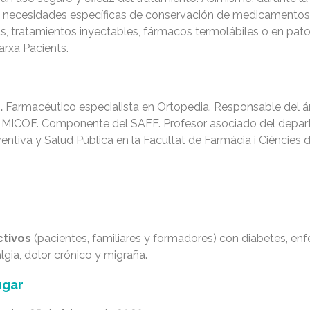
s necesidades específicas de conservación de medicamentos
s, tratamientos inyectables, fármacos termolábiles o en pat
arxa Pacients.
.
Farmacéutico especialista en Ortopedia. Responsable del á
l MICOF. Componente del SAFF. Profesor asociado del depa
entiva y Salud Pública en la Facultat de Farmàcia i Ciències 
ctivos
(pacientes, familiares y formadores) con diabetes, e
algia, dolor crónico y migraña.
ugar