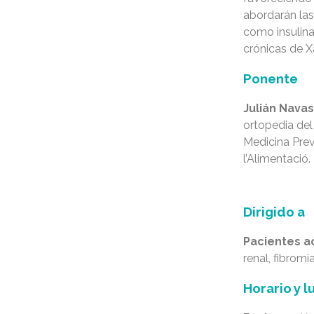
abordarán la
como insulina
crónicas de X
Ponente
Julián Navas
ortopedia de
Medicina Prev
l’Alimentació.
Dirigido a
Pacientes a
renal, fibromi
Horario y l