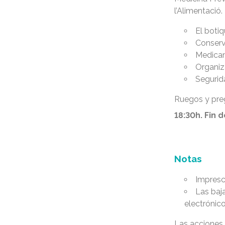
l’Alimentació.
El boti
Conserv
Medicam
Organiz
Segurid
Ruegos y pre
18:30h. Fin
Notas
Impresci
Las baj
electrónic
Las acciones