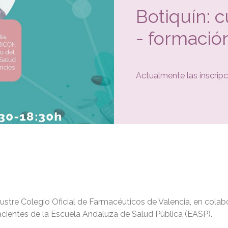
Botiquín: 
- formaci
Actualmente las inscripc
Ilustre Colegio Oficial de Farmacéuticos de Valencia, en colab
cientes de la Escuela Andaluza de Salud Pública (EASP).