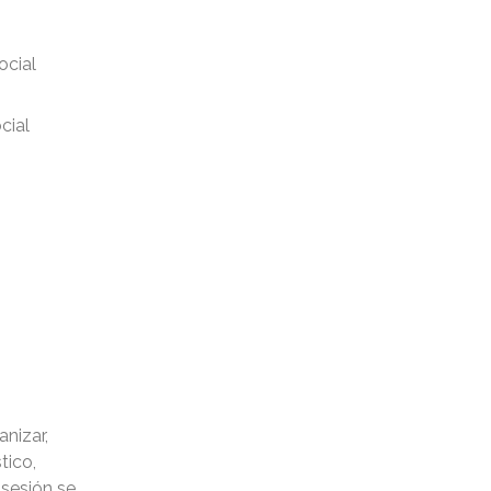
ocial
cial
nizar,
tico,
 sesión se