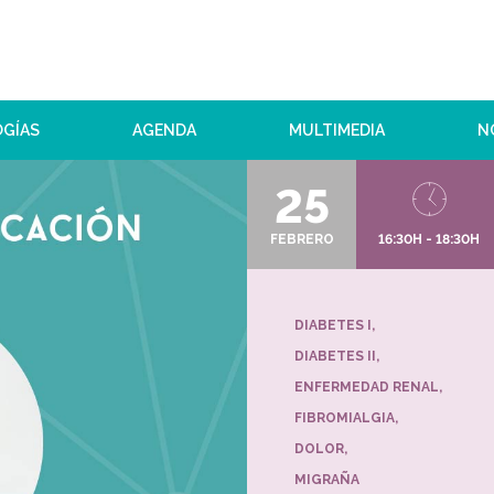
OGÍAS
AGENDA
MULTIMEDIA
N
25
FEBRERO
16:30H - 18:30H
DIABETES I
DIABETES II
ENFERMEDAD RENAL
FIBROMIALGIA
DOLOR
MIGRAÑA