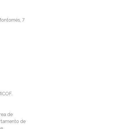
ontornés, 7
MICOF.
rea de
artamento de
de