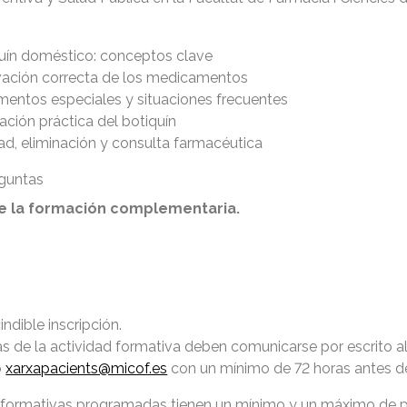
quín doméstico: conceptos clave
ación correcta de los medicamentos
entos especiales y situaciones frecuentes
ación práctica del botiquín
ad, eliminación y consulta farmacéutica
guntas
 de la formación complementaria.
ndible inscripción.
as de la actividad formativa deben comunicarse por escrito a
o
xarxapacients@micof.es
con un mínimo de 72 horas antes de 
 formativas programadas tienen un mínimo y un máximo de p