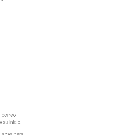
l correo
su inicio.
lazas para