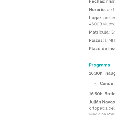
Fechas:
miér
Hora
rio:
de 1
Lugar:
presen
46003 Valenci
Matrícula:
Gr
Plazas:
LIMIT
Plazo de ins
Programa
16:30h. Inau
Cande 
16:50h. Boti
Julián Navas
ortopedia de
Medicina Prev