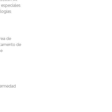
 especiales
ologías
rea de
rtamento de
de
nfermedad