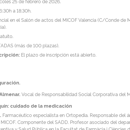
coles 25 de febrero de 2026
.
6:30h a 18:30h.
cial en el Salón de actos del MICOF Valencia (C/Conde de M
a).
atuito.
ADAS (más de 100 plazas).
cripción:
El plazo de inscripción está abierto.
guración.
Almenar.
Vocal de Responsabilidad Social Corporativa del 
quín: cuidado de la medicación
.
Farmacéutico especialista en Ortopedia. Responsable del á
l MICOF. Componente del SADD. Profesor asociado del dep
entiva y Salud Pública en la Facultat de Farmàcia i Ciències 