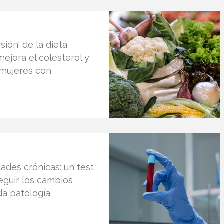
ión' de la dieta
ejora el colesterol y
 mujeres con
des crónicas: un test
eguir los cambios
da patología