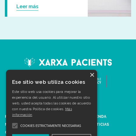
Leer más
×
Ese sitio web utiliza cookies
Este sitio web usa cookies para mejorar la
experiencia del usuario. Al utilizar nuestro sitio
web, usted acepta todas las cookies de acuerdo
con nuestra Política de cookies.
Más
información
PATOLOGÍAS
AGENDA
MULTIMEDIA
NOTICIAS
COOKIES ESTRICTAMENTE NECESARIAS
CONTACTO