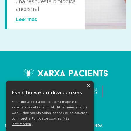
una respuesta biológica
ancestral
Leer más
×
Ese sitio web utiliza cookies
Este sitio web usa cookies para mejorar la
experiencia del usuario. Al utilizar nuestro sitio
web, usted acepta todas las cookies de acuerdo
con nuestra Política de cookies.
Más
información
PATOLOGÍAS
AGENDA