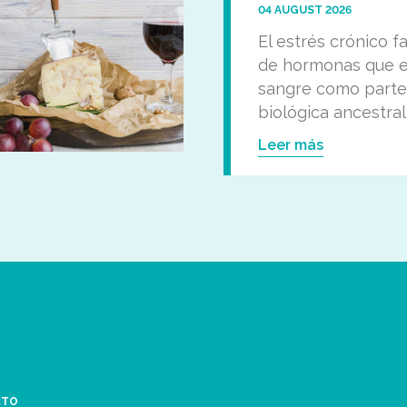
04 AUGUST 2026
El estrés crónico f
de hormonas que e
sangre como parte
biológica ancestral
Leer más
CTO