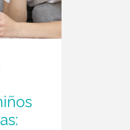
e
niños
as: