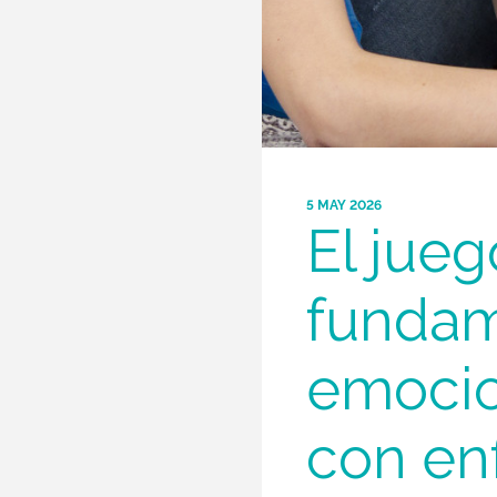
5 MAY 2026
El jue
fundam
emocion
con en