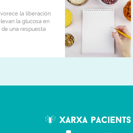
avorece la liberación
levan la glucosa en
 de una respuesta