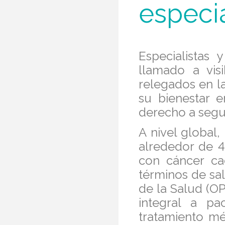
especia
Especialistas
llamado a vis
relegados en l
su bienestar e
derecho a segui
A nivel global
alrededor de 4
con cáncer ca
términos de sa
de la Salud (O
integral a pa
tratamiento mé