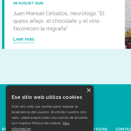
06 AUGUST 2026
Juan Manuel Ceballos, neurólogo: “El
queso añejo, el chocolate y el vino
favorecen la migraña”
Leer más
×
Ese sitio web utiliza cookies
Este sitio web usa cookies para mejorar la
experiencia del usuario. Al utilizar nuestro sitio
web, usted acepta todas las cookies de acuerdo
con nuestra Política de cookies.
Más
información
PATOLOGÍAS
AGENDA
MULTIMEDIA
NOTICIAS
CONTA