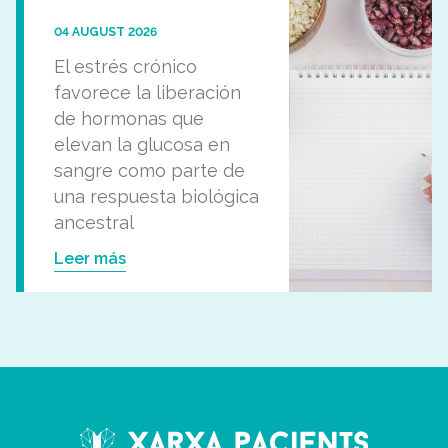
04 AUGUST 2026
El estrés crónico
favorece la liberación
de hormonas que
elevan la glucosa en
sangre como parte de
una respuesta biológica
ancestral
Leer más