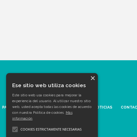
×
Ese sitio web utiliza cookies
Este sitio web usa cookies para mejorar la
experiencia del usuario. Al utilizar nuestro sitio
web, usted acepta todas las cookies de acuerdo
PATOLOGÍAS
AGENDA
MULTIMEDIA
NOTICIAS
CONTA
con nuestra Política de cookies.
Más
información
COOKIES ESTRICTAMENTE NECESARIAS