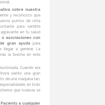
ional.
ativa sobre nuestra
ciente y reconozco que
nuevos puntos de vista
rtante para sentirte
agravante en tu salud
 o asociaciones con
r de gran ayuda
para
e llegar a generar. La
más la brecha en este
olucionada. Cuando era
 Ahora siento una gran
nto de una máquina tan,
s especialidades en todo
sterios que todavía se
Pacients a cualquier