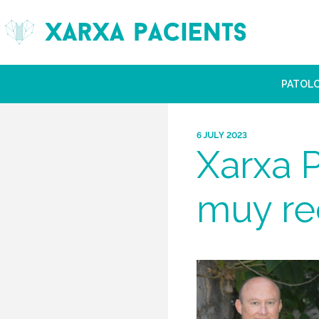
PATOL
6 JULY 2023
Xarxa P
muy r